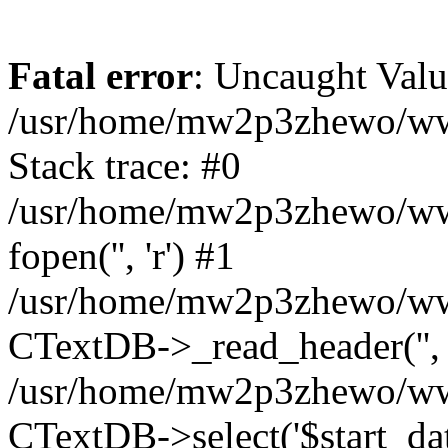
Fatal error
: Uncaught Valu
/usr/home/mw2p3zhewo/www
Stack trace: #0
/usr/home/mw2p3zhewo/www
fopen('', 'r') #1
/usr/home/mw2p3zhewo/www
CTextDB->_read_header(''
/usr/home/mw2p3zhewo/www
CTextDB->select('$start_date