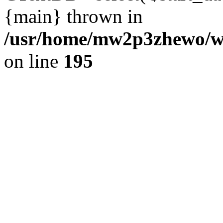
{main} thrown in
/usr/home/mw2p3zhewo/ww
on line
195